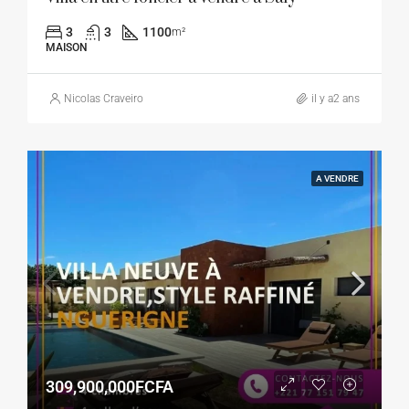
3
3
1100
m²
MAISON
Nicolas Craveiro
il y a2 ans
A VENDRE
309,900,000FCFA