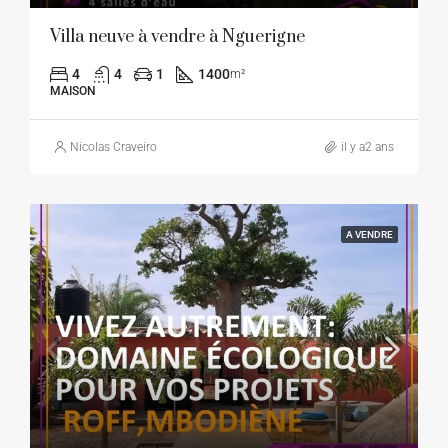
Villa neuve à vendre à Nguerigne
4
4
1
1400
m²
MAISON
Nicolas Craveiro
il y a2 ans
A VENDRE