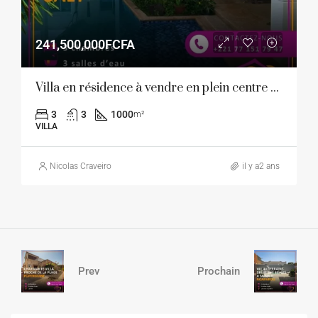
241,500,000FCFA
Villa en résidence à vendre en plein centre de Saly
3
3
1000
m²
VILLA
Nicolas Craveiro
il y a2 ans
Prev
Prochain