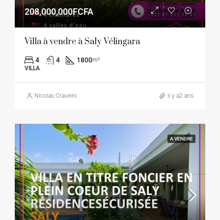
208,000,000FCFA
Villa à vendre à Saly Vélingara
4
4
1800
m²
VILLA
Nicolas Craveiro
il y a2 ans
A VENDRE