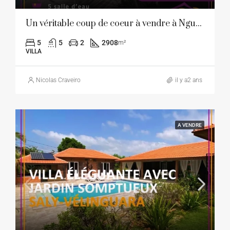
Un véritable coup de coeur à vendre à Nguerigne
5
5
2
2908
m²
VILLA
Nicolas Craveiro
il y a2 ans
A VENDRE